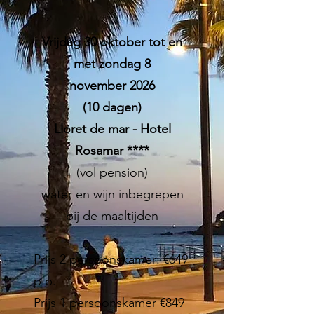
Vrijdag 30 oktober tot en
met zondag 8
november 2026
(10 dagen)
Lloret de mar - Hotel
Rosamar ****
(vol pension)
water en wijn inbegrepen
bij de maaltijden
Prijs 2 persoonskamer: €649
p.p.
Prijs 1 persoonskamer €849