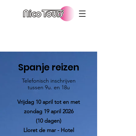
Spanje reizen
Telefonisch inschrijven
tussen 9u. en 18u
Vrijdag 10 april tot en met
zondag 19 april 2026
(10 dagen)
Lloret de mar - Hotel