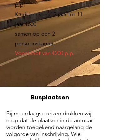
p.p.
Kinderen vanaf 2 jaar tot 11
jaar €600
samen op een 2
persoonskamer.
Voorschot van €200 p.p.
Busplaatsen
Bij meerdaagse reizen drukken wij
erop dat de plaatsen in de autocar
worden toegekend naargelang de
volgorde van inschrijving. Wie