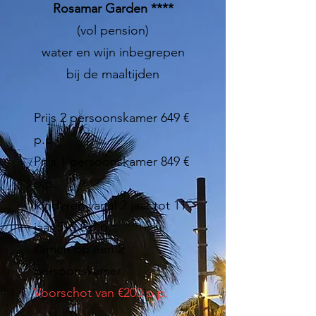
Rosamar Garden ****
(vol pension)
water en wijn inbegrepen
bij de maaltijden
Prijs 2 persoonskamer 649 €
p.p.
Prijs 1 persoonskamer 849 €
p.p.
Kinderen vanaf 2 jaar tot 11
jaar 595 € p.p.
samen op een 2
persoonskamer
Voorschot van €200 p.p.