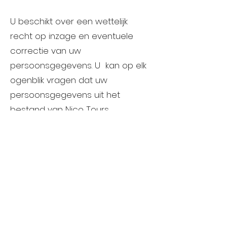
U beschikt over een wettelijk
recht op inzage en eventuele
correctie van uw
persoonsgegevens. U kan op elk
ogenblik vragen dat uw
persoonsgegevens uit het
bestand van Nico Tours
verwijderd worden. U kan zich
hiervoor wenden tot
laakdalcars@gmail.com.
Door de website te gebruiken,
aanvaardt u de op dat ogenblik
geldige privacybeleid en