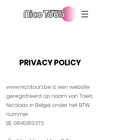
PRIVACY POLICY
www.nicotours.be
is een website
geregistreerd op naam van Taels
Nico
laas
in België onder het BTW
nummer
BE
0845.813.373